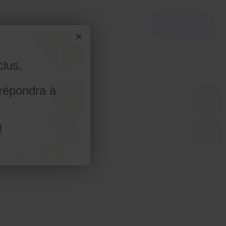
CONTACT
NOS RÉALISATIONS
×
lus.
 répondra à
!