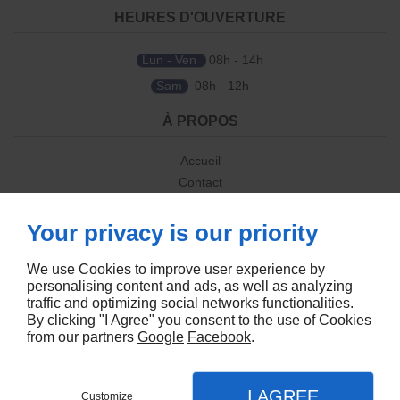
HEURES D'OUVERTURE
Lun - Ven
08h - 14h
Sam
08h - 12h
À PROPOS
Accueil
Contact
Mentions légales
Plan du site
Your privacy is our priority
SUIVEZ-NOUS
We use Cookies to improve user experience by
personalising content and ads, as well as analyzing
traffic and optimizing social networks functionalities.
By clicking "I Agree" you consent to the use of Cookies
from our partners
Google
Facebook
.
Créer son site internet professionnel Strasbourg
I AGREE
Customize